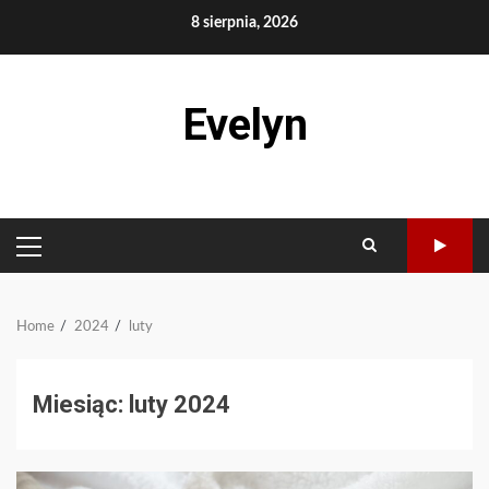
Skip
8 sierpnia, 2026
to
content
Evelyn
PRIMARY
MENU
Home
2024
luty
Miesiąc:
luty 2024