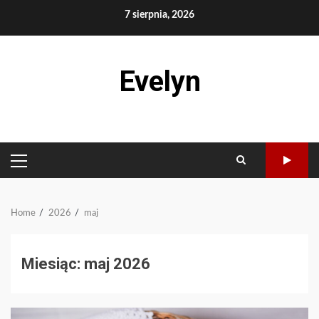
Skip
7 sierpnia, 2026
to
content
Evelyn
PRIMARY
MENU
Home
2026
maj
Miesiąc:
maj 2026