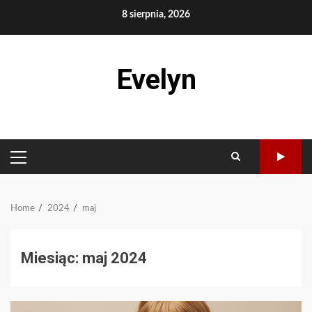
Skip
8 sierpnia, 2026
to
content
Evelyn
PRIMARY
MENU
Home
2024
maj
Miesiąc:
maj 2024