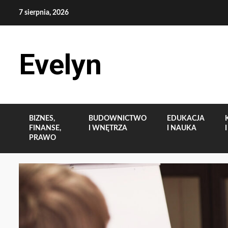
Skip
7 sierpnia, 2026
to
content
Evelyn
BIZNES,
BUDOWNICTWO
EDUKACJA
FINANSE,
I WNĘTRZA
I NAUKA
PRAWO