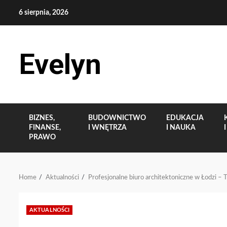
Skip
6 sierpnia, 2026
to
content
Evelyn
BIZNES,
BUDOWNICTWO
EDUKACJA
FINANSE,
I WNĘTRZA
I NAUKA
PRAWO
Home
Aktualności
Profesjonalne biuro architektoniczne w Łodzi – T
AKTUALNOŚCI