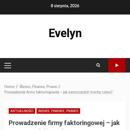
Skip
8 sierpnia, 2026
to
content
Evelyn
PRIMARY
MENU
Home
Biznes, Finanse, Prawo
Prowadzenie firmy faktoringowej – jak zaoszczędzić trochę czasu?
AKTUALNOŚCI
BIZNES, FINANSE, PRAWO
Prowadzenie firmy faktoringowej – jak