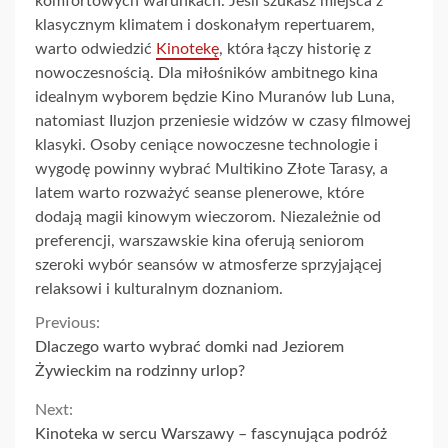
komfortowych warunkach. Jeśli szukasz miejsca z
klasycznym klimatem i doskonałym repertuarem,
warto odwiedzić
Kinotekę
, która łączy historię z
nowoczesnością. Dla miłośników ambitnego kina
idealnym wyborem będzie Kino Muranów lub Luna,
natomiast Iluzjon przeniesie widzów w czasy filmowej
klasyki. Osoby ceniące nowoczesne technologie i
wygodę powinny wybrać Multikino Złote Tarasy, a
latem warto rozważyć seanse plenerowe, które
dodają magii kinowym wieczorom. Niezależnie od
preferencji, warszawskie kina oferują seniorom
szeroki wybór seansów w atmosferze sprzyjającej
relaksowi i kulturalnym doznaniom.
Continue
Previous:
Dlaczego warto wybrać domki nad Jeziorem
Reading
Żywieckim na rodzinny urlop?
Next:
Kinoteka w sercu Warszawy – fascynująca podróż