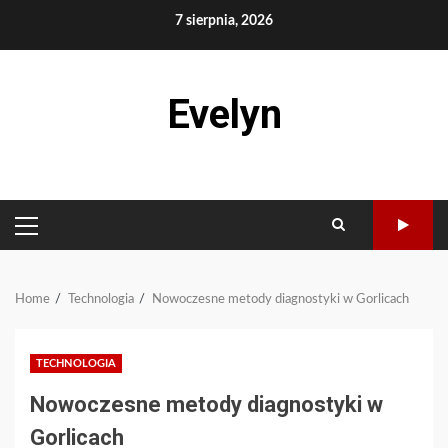
Skip
7 sierpnia, 2026
to
content
Evelyn
PRIMARY
MENU
Home
Technologia
Nowoczesne metody diagnostyki w Gorlicach
TECHNOLOGIA
Nowoczesne metody diagnostyki w
Gorlicach