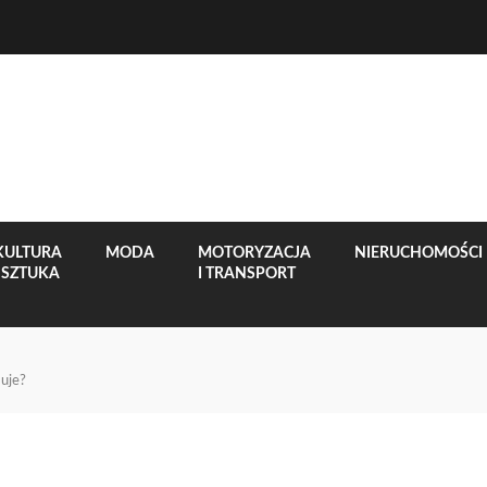
KULTURA
MODA
MOTORYZACJA
NIERUCHOMOŚCI
I SZTUKA
I TRANSPORT
muje?