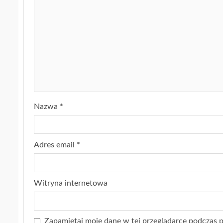
Nazwa
*
Adres email
*
Witryna internetowa
Zapamiętaj moje dane w tej przeglądarce podczas p