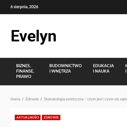
Skip
6 sierpnia, 2026
to
content
Evelyn
BIZNES,
BUDOWNICTWO
EDUKACJA
FINANSE,
I WNĘTRZA
I NAUKA
PRAWO
Home
Zdrowie
Stomatologia estetyczna – czym jest i czym się zaj
AKTUALNOŚCI
ZDROWIE